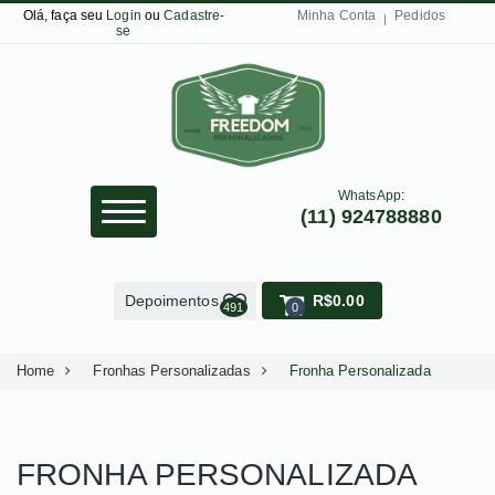
Olá, faça seu
Login
ou
Cadastre-
Minha Conta
Pedidos
se
WhatsApp
:
(11) 924788880
Depoimentos
R$0.00
491
0
Home
Fronhas Personalizadas
Fronha Personalizada
FRONHA PERSONALIZADA