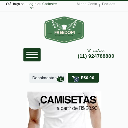
Olá, faça seu
Login
ou
Cadastre-
Minha Conta
Pedidos
se
WhatsApp
:
(11) 924788880
Depoimentos
R$0.00
491
0