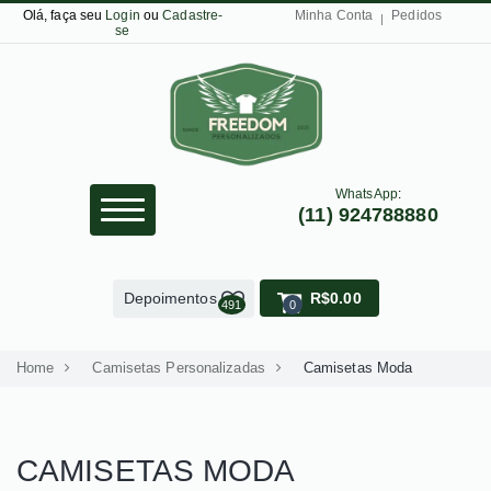
Olá, faça seu
Login
ou
Cadastre-
Minha Conta
Pedidos
se
WhatsApp
:
(11) 924788880
Depoimentos
R$0.00
491
0
Home
Camisetas Personalizadas
Camisetas Moda
CAMISETAS MODA