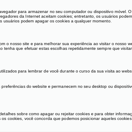
navegador para armazenar no seu computador ou dispositivo móvel. O
vegadores da Internet aceitam cookies; entretanto, os usuários pode
, os usuários podem apagar os cookies a qualquer momento.
 o nosso site e para melhorar sua experiência ao visitar o nosso w
ão tenha que efetuar estas escolhas repetidamente sempre que visita
ilizados para lembrar de você durante o curso da sua visita ao webs
as preferências do website e permanecem no seu desktop ou disposit
etalhes sobre como apagar ou rejeitar cookies e para obter informaçõ
s os cookies, você concorda que podemos posicionar aqueles cookies