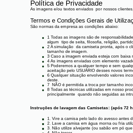
Política de Privacidade
As imagens e/ou textos enviados por nossos clientes,
Termos e Condições Gerais de Utiliza
São normas da empresa as condições abaixo:
1 Todas as imagens são de responsabilidade 
algum tipo de seita, filosofia, religião, parti
2 A simulação da camiseta pronta, após o cl
tamanho de imagem.
3 Caso a imagem enviada esteja com baixa res
4 As imagens enviadas com elemento vazado
5 Poderemos a qualquer tempo e sem qualque
aceitação pelo USUÁRIO desses novos termo
6 Qualquer situação envolvendo valores inco
deste.
7 NÃO é permitida a troca por tamanho incor
8 Todas as técnicas utilizadas em nosso pro
principalmente quando não seguidas as int
Instruções de lavagem das Camisetas: (após 72 h
1. Vire a camisa pelo lado do avesso antes d
2. Lave a camisa em água morna ou fria ut
3. Não utilize alvejante (ou sabão em pó q
4. Não torcer