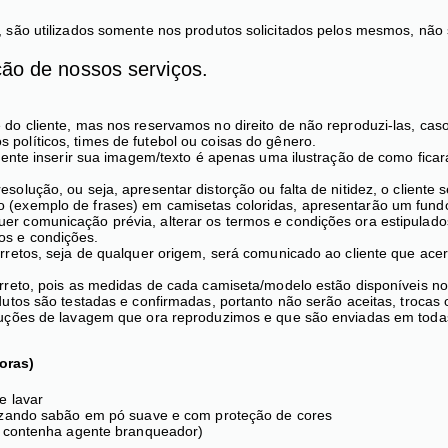
 são utilizados somente nos produtos solicitados pelos mesmos, não 
ção de nossos serviços.
do cliente, mas nos reservamos no direito de não reproduzi-las, ca
dos políticos, times de futebol ou coisas do gênero.
iente inserir sua imagem/texto é apenas uma ilustração de como ficar
olução, ou seja, apresentar distorção ou falta de nitidez, o cliente
 (exemplo de frases) em camisetas coloridas, apresentarão um fund
r comunicação prévia, alterar os termos e condições ora estipulado
s e condições.
rretos, seja de qualquer origem, será comunicado ao cliente que ace
reto, pois as medidas de cada camiseta/modelo estão disponíveis no 
dutos são testadas e confirmadas, portanto não serão aceitas, troca
ruções de lavagem que ora reproduzimos e que são enviadas em toda
oras)
e lavar
ilizando sabão em pó suave e com proteção de cores
ue contenha agente branqueador)